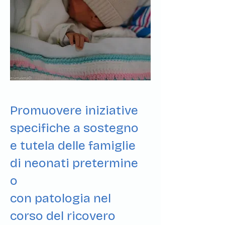
Promuovere iniziative
specifiche a sostegno
e tutela delle famiglie
di neonati pretermine
o
con patologia nel
corso del ricovero